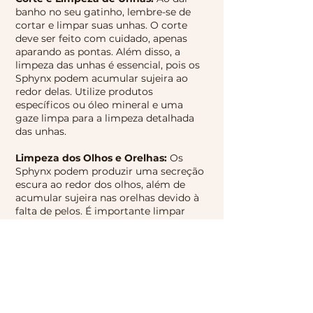
banho no seu gatinho, lembre-se de
cortar e limpar suas unhas. O corte
deve ser feito com cuidado, apenas
aparando as pontas. Além disso, a
limpeza das unhas é essencial, pois os
Sphynx podem acumular sujeira ao
redor delas. Utilize produtos
específicos ou óleo mineral e uma
gaze limpa para a limpeza detalhada
das unhas.
Limpeza dos Olhos e Orelhas:
Os
Sphynx podem produzir uma secreção
escura ao redor dos olhos, além de
acumular sujeira nas orelhas devido à
falta de pelos. É importante limpar
cuidadosamente essas áreas com soro
fisiológico e gaze para manter a
higiene e prevenir infecções. Para a
limpeza das orelhas, recomendamos o
uso de loção de limpeza específica e
cotonetes.
Temperatura: Os Sphynx tendem a ter