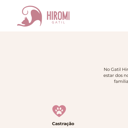
No Gatil H
estar dos n
famíli
Castração