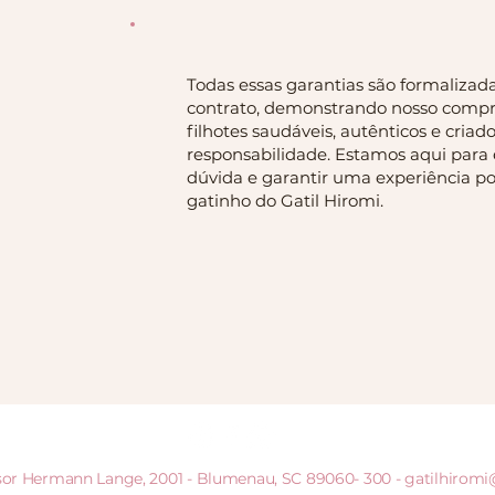
Todas essas garantias são formalizad
contrato, demonstrando nosso comp
filhotes saudáveis, autênticos e cria
responsabilidade. Estamos aqui para 
dúvida e garantir uma experiência po
gatinho do Gatil Hiromi.
ssor Hermann Lange, 2001 - Blumenau, SC 89060- 300 -
gatilhirom